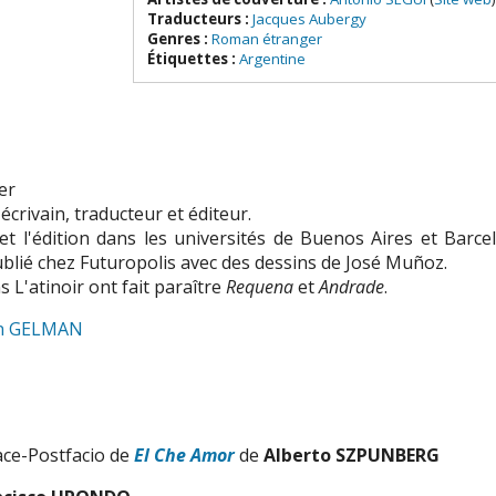
Traducteurs :
Jacques Aubergy
Genres :
Roman étranger
Étiquettes :
Argentine
er
écrivain, traducteur et éditeur.
e et l'édition dans les universités de Buenos Aires et Barcel
lié chez Futuropolis avec des dessins de José Muñoz.
ns L'atinoir ont fait paraître
Requena
et
Andrade
.
uan GELMAN
ce-Postfacio de
El Che Amor
de
Alberto SZPUNBERG