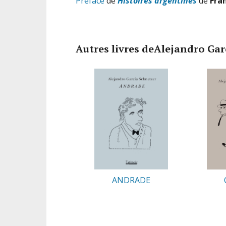
Préface
de
Histoires argentines
de
Fra
Autres livres deAlejandro Gar
ANDRADE