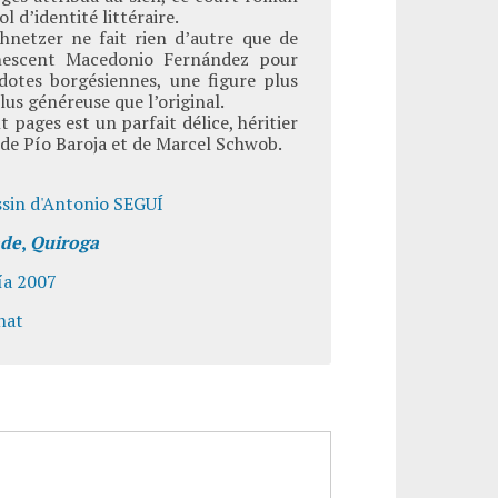
l d’identité littéraire.
hnetzer ne fait rien d’autre que de
vanescent Macedonio Fernández pour
dotes borgésiennes, une figure plus
plus généreuse que l’original.
t pages est un parfait délice, héritier
 de Pío Baroja et de Marcel Schwob.
ssin d'Antonio SEGUÍ
de
,
Quiroga
pía 2007
nat
)