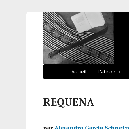
Accueil
L’atinoir
REQUENA
par
Alejandro García Schnetz