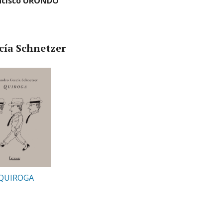
ncisco URONDO
cía Schnetzer
QUIROGA