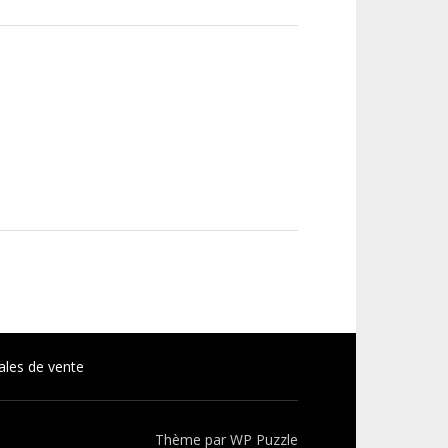
ales de vente
Thème par
WP Puzzle