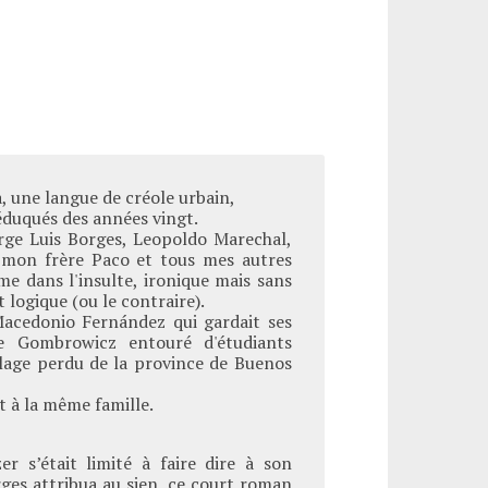
a, une langue de créole urbain,
 éduqués des années vingt.
Jorge Luis Borges, Leopoldo Marechal,
 mon frère Paco et tous mes autres
me dans l'insulte, ironique mais sans
 logique (ou le contraire).
acedonio Fernández qui gardait ses
e Gombrowicz entouré d'étudiants
illage perdu de la province de Buenos
 à la même famille.
r s’était limité à faire dire à son
rges attribua au sien, ce court roman