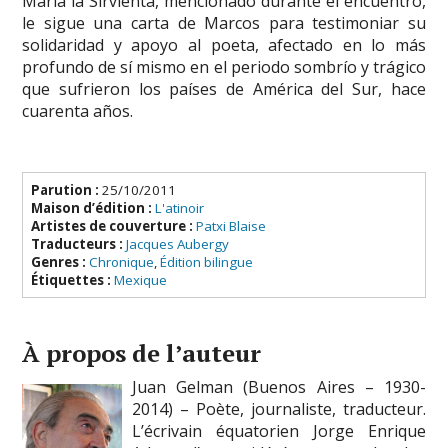
María la Sirvienta, mencionado durante el encuentro,
le sigue una carta de Marcos para testimoniar su
solidaridad y apoyo al poeta, afectado en lo más
profundo de sí mismo en el periodo sombrío y trágico
que sufrieron los países de América del Sur, hace
cuarenta años.
Parution :
25/10/2011
Maison d’édition :
L'atinoir
Artistes de couverture :
Patxi Blaise
Traducteurs :
Jacques Aubergy
Genres :
Chronique
,
Édition bilingue
Étiquettes :
Mexique
À propos de l’auteur
Juan Gelman (Buenos Aires – 1930-
2014) – Poète, journaliste, traducteur.
L’écrivain équatorien Jorge Enrique