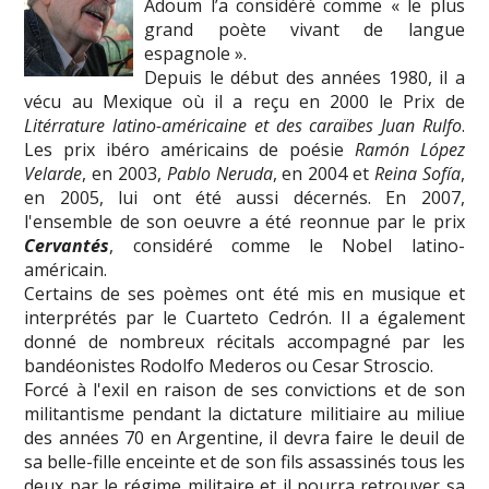
Adoum l’a considéré comme « le plus
grand poète vivant de langue
espagnole ».
Depuis le début des années 1980, il a
vécu au Mexique où il a reçu en 2000 le Prix de
Litérrature latino-américaine et des caraïbes Juan Rulfo
.
Les prix ibéro américains de poésie
Ramón López
Velarde
, en 2003,
Pablo Neruda
, en 2004 et
Reina Sofía
,
en 2005, lui ont été aussi décernés. En 2007,
l'ensemble de son oeuvre a été reonnue par le prix
Cervantés
, considéré comme le Nobel latino-
américain.
Certains de ses poèmes ont été mis en musique et
interprétés par le Cuarteto Cedrón. Il a également
donné de nombreux récitals accompagné par les
bandéonistes Rodolfo Mederos ou Cesar Stroscio.
Forcé à l'exil en raison de ses convictions et de son
militantisme pendant la dictature militiaire au miliue
des années 70 en Argentine, il devra faire le deuil de
sa belle-fille enceinte et de son fils assassinés tous les
deux par le régime militaire et il pourra retrouver sa