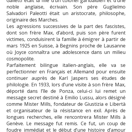
Galletti était la fille d’un colonel garibaldien et d’une
noble anglaise, écrivain. Son père Guglielmo
Salvadori Paleotti était un aristocrate, philosophe,
originaire des Marches.
Les agressions successives de la part des fascistes,
dont son frère Max, d’abord, puis son père furent
victimes, conduisirent la famille à émigrer à partir de
mars 1925 en Suisse, à Begnins proche de Lausanne
où Joyce connaîtra une adolescence dans un milieu
cosmopolite.
Parfaitement bilingue italien-anglais, elle va se
perfectionner en Français et Allemand pour ensuite
continuer auprès de Karl Jaspers ses études de
philologie. En 1933, lors d’une visite à son frère Max,
déporté dans l’île de Ponza, celui-ci lui remet un
message secret destiné à Emilio Lussu, alors désigné
comme Mister Mills, fondateur de Giustizia e Libertà
et organisateur de la résistance en exil. Après de
longues recherches, elle rencontrera Mister Mills à
Genève. Le message fut remis. Ce fut, un coup de
foudre immédiat et le début d’une histoire d’amour