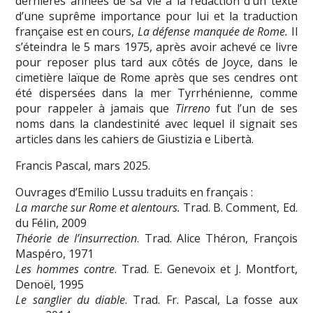
dernières années de sa vie à la rédaction d’un texte
d’une suprême importance pour lui et la traduction
française est en cours,
La défense manquée de
Rome.
Il
s’éteindra le 5 mars 1975, après avoir achevé ce livre
pour reposer plus tard aux côtés de Joyce, dans le
cimetière laïque de Rome après que ses cendres ont
été dispersées dans la mer Tyrrhénienne, comme
pour rappeler à jamais que
Tirreno
fut l’un de ses
noms dans la clandestinité avec lequel il signait ses
articles dans les cahiers de Giustizia e Libertà.
Francis Pascal, mars 2025.
Ouvrages d’Emilio Lussu traduits en français :
La marche sur Rome et alentours.
Trad. B. Comment, Ed.
du Félin, 2009
Théorie de l’insurrection
. Trad. Alice Théron, François
Maspéro, 1971
Les hommes contre
. Trad. E. Genevoix et J. Montfort,
Denoël, 1995
Le sanglier du diable
. Trad. Fr. Pascal, La fosse aux