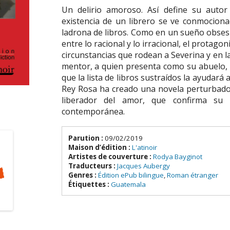
Un delirio amoroso. Así define su auto
existencia de un librero se ve conmocion
ladrona de libros. Como en un sueño obsesi
entre lo racional y lo irracional, el protago
circunstancias que rodean a Severina y en 
mentor, a quien presenta como su abuelo, 
que la lista de libros sustraídos la ayudará
Rey Rosa ha creado una novela perturbador
liberador del amor, que confirma su l
contemporánea.
Parution :
09/02/2019
Maison d’édition :
L'atinoir
Artistes de couverture :
Rodya Bayginot
Traducteurs :
Jacques Aubergy
Genres :
Édition ePub bilingue
,
Roman étranger
Étiquettes :
Guatemala