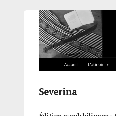
Accueil
L’atinoir
Severina
Édition e-pub bilingue - 