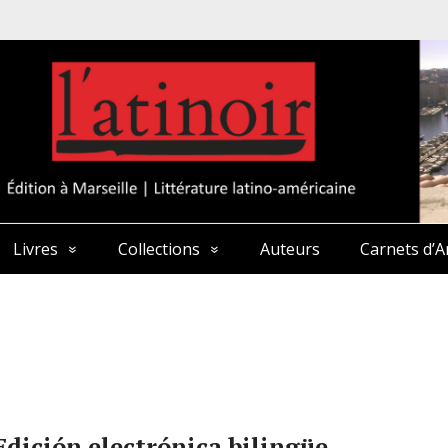
Livres
Collections
Auteurs
Carnets d’A
Edición electrónica bilingüe