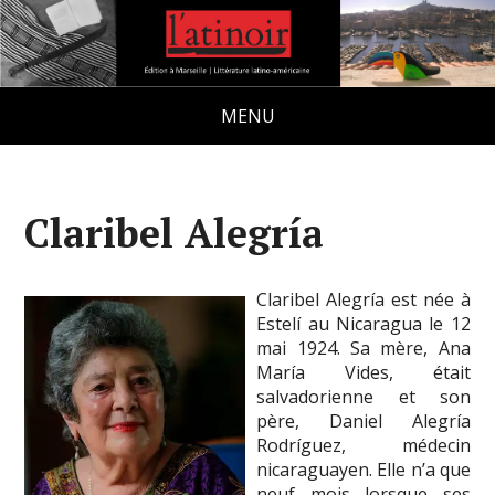
MENU
Claribel Alegría
Claribel Alegría est née à
Estelí au Nicaragua le 12
mai 1924. Sa mère, Ana
María Vides, était
salvadorienne et son
père, Daniel Alegría
Rodríguez, médecin
nicaraguayen. Elle n’a que
neuf mois lorsque ses